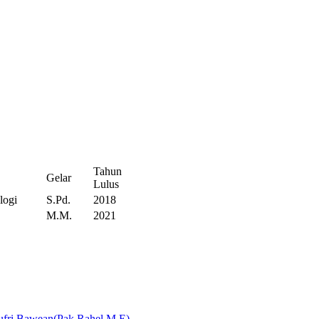
Tahun
Gelar
Lulus
logi
S.Pd.
2018
M.M.
2021
Jufri Bawean(Pak Rahel,M.E)