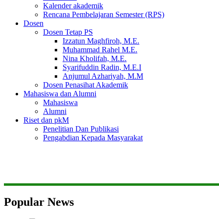
Kalender akademik
Rencana Pembelajaran Semester (RPS)
Dosen
Dosen Tetap PS
Izzatun Maghfiroh, M.E.
Muhammad Rahel M.E.
Nina Kholifah, M.E.
Syarifuddin Radin, M.E.I
Anjumul Azhariyah, M.M
Dosen Penasihat Akademik
Mahasiswa dan Alumni
Mahasiswa
Alumni
Riset dan pkM
Penelitian Dan Publikasi
Pengabdian Kepada Masyarakat
Popular News