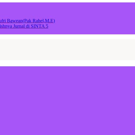
Jufri Bawean(Pak Rahel,M.E)
ishnya Jurnal di SINTA 5