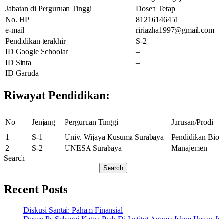
Jabatan di Perguruan Tinggi
Dosen Tetap
No. HP
81216146451
e-mail
ririazha1997@gmail.com
Pendidikan terakhir
S-2
ID Google Schoolar
–
ID Sinta
–
ID Garuda
–
Riwayat Pendidikan:
No
Jenjang
Perguruan Tinggi
Jurusan/Prodi
1
S-1
Univ. Wijaya Kusuma Surabaya
Pendidikan Bio
2
S-2
UNESA Surabaya
Manajemen
Search
Search
Recent Posts
Diskusi Santai: Paham Finansial
Dosen Ps Sebagai Ketua Pmb Di Institut Agama Islam Hasan 