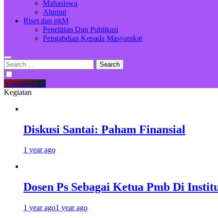
Mahasiswa
Alumni
Riset dan pkM
Penelitian Dan Publikasi
Pengabdian Kepada Masyarakat
Search
for:
Youtube Live
Kegiatan
Diskusi Santai: Paham Finansial
1 year ago
Dosen Ps Sebagai Ketua Pmb Di Insti
1 year ago
1 year ago