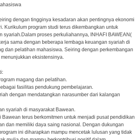
mahasiswa
iring dengan tingginya kesadaran akan pentingnya ekonomi
i. Kurikulum program studi terus dikembangkan untuk
an syariah.Dalam proses perkuliahannya, INHAFI BAWEAN(
 kerja sama dengan beberapa lembaga keuangan syariah di
g dan pelatihan mahasiswa. Seiring dengan perkembangan
 menunjukkan eksistensinya.
i:
program magang dan pelatihan.
ebagai fasilitas pendukung pembelajaran.
riah dengan mendatangkan narasumber dari kalangan
gan syariah di masyarakat Bawean.
i Bawean terus berkomitmen untuk menjadi pusat pendidikan
uan dan memiliki daya saing nasional. Dengan dukungan
program ini diharapkan mampu mencetak lulusan yang tidak
hlak mulia dan mampu berkontribusi positif dalam