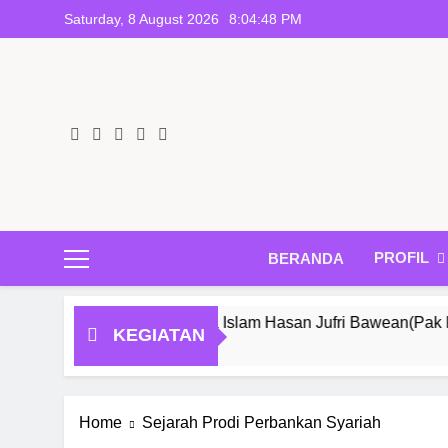
Skip
Saturday, 8 August 2026
8:04:49 PM
to
content
PROFIL
BERANDA
Institut Agama Islam Hasan Jufri Bawean(Pak Rahel,M.E)
KEGIATAN
Home
Sejarah Prodi Perbankan Syariah