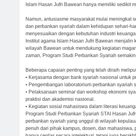
Islam Hasan Jufri Bawean hanya memiliki sedikit 
Namun, antusiasme masyarakat mulai meningkat se
dan perbankan syariah dalam kehidupan sehari-har
menyesuaikan dengan kebutuhan industri keuang
Institut agama Islam Hasan Jufri Bawean menjalin
wilayah Bawean untuk mendukung kegiatan magan
zaman, Program Studi Perbankan Syariah semakin
Beberapa capaian penting yang telah diraih meliput
• Kerjasama dengan bank syariah nasional untuk 
• Pengembangan laboratorium perbankan syariah s
• Pelaksanaan seminar dan workshop ekonomi sya
praktisi dan akademisi nasional.
• Kegiatan sosial mahasiswa dalam literasi keuan
Program Studi Perbankan Syariah STAI Hasan Jufr
perbankan syariah yang unggul di wilayah kepula
penuh dari pihak kampus, dosen, dan mahasiswa, 
hanya cerdas secara intelektual, tetapi juga berak