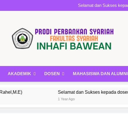
Dosen Ps Sebagai Ket
Selamat dan Sukses kepad
Works
Dosen Ps Sebagai Ket
Selamat dan Sukses kepad
Works
AKADEMIK
DOSEN
MAHASISWA DAN ALUMNI
Selamat dan Sukses kepada dosen Perbankan Syar
1 Year Ago