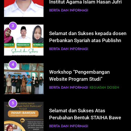
Workshop “Pengembangan
3
Website Program Studi”
Selamat dan Sukses kepada dosen
BERITA DAN INFORMASI
KEGIATAN DOSEN
Perbankan Syariah atas Publishnya
Jurnal di SINTA 5
BERITA DAN INFORMASI
5
Selamat dan Sukses Atas
4
Perubahan Bentuk STAIHA Bawean
Workshop “Pengembangan
Menjadi INHAFI Bawean
BERITA DAN INFORMASI
Website Program Studi”
BERITA DAN INFORMASI
KEGIATAN DOSEN
6
Kegiatan Bersih-Bersih Masjid
5
Assaqolain, Tajung Timur
Selamat dan Sukses Atas
Sangkapura
KEGIATAN MAHASISWA
Perubahan Bentuk STAIHA Bawean
Menjadi INHAFI Bawean
BERITA DAN INFORMASI
7
Diskusi Santai “Peran Bank Syariah
6
dalam Pemberdayaan Masyarakat
Kegiatan Bersih-Bersih Masjid
Marginal”