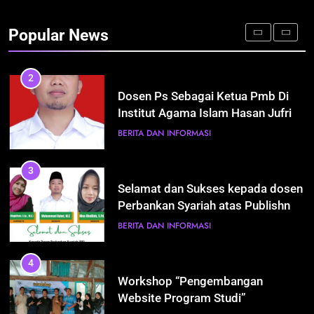
2
Dosen Ps Sebagai Ketua Pmb Di
Popular News
Institut Agama Islam Hasan Jufri
Bawean(Pak Rahel,M.E)
BERITA DAN INFORMASI
3
Selamat dan Sukses kepada dosen
Perbankan Syariah atas Publishnya
Jurnal di SINTA 5
BERITA DAN INFORMASI
4
Workshop “Pengembangan
Website Program Studi”
BERITA DAN INFORMASI
KEGIATAN DOSEN
5
Selamat dan Sukses Atas