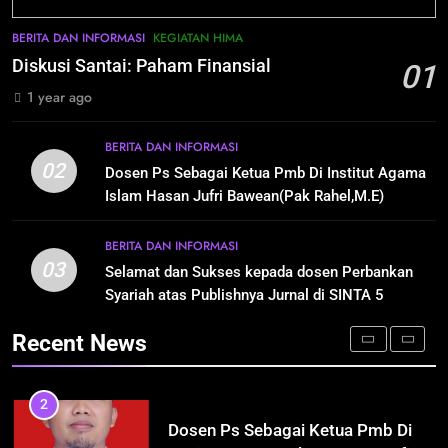
Bersinergi, berkarya dan
Marginal”
BERITA DAN INFORMASI
berkontribusi tanpa henti”
KEGIATAN MAHASISWA
BERITA DAN INFORMASI
KEGIATAN HIMA
1
Diskusi Santai: Paham Finansial
01
8
Diskusi Santai: Paham Finansial
1 year ago
Pelantikan HIMA Perbankan
BERITA DAN INFORMASI
KEGIATAN HIMA
Syariah INHAFI Bawean periode
2024-2025 dengan Tema”
BERITA DAN INFORMASI
BERITA DAN INFORMASI
KEGIATAN HIMA
02
Bersinergi, berkarya dan
2
Dosen Ps Sebagai Ketua Pmb Di Institut Agama
berkontribusi tanpa henti”
Dosen Ps Sebagai Ketua Pmb Di
Islam Hasan Jufri Bawean(Pak Rahel,M.E)
1
Institut Agama Islam Hasan Jufri
Diskusi Santai: Paham Finansial
Bawean(Pak Rahel,M.E)
BERITA DAN INFORMASI
BERITA DAN INFORMASI
03
BERITA DAN INFORMASI
KEGIATAN HIMA
Selamat dan Sukses kepada dosen Perbankan
Syariah atas Publishnya Jurnal di SINTA 5
3
Selamat dan Sukses kepada dosen
2
Recent News
Perbankan Syariah atas Publishnya
Dosen Ps Sebagai Ketua Pmb Di
Jurnal di SINTA 5
BERITA DAN INFORMASI
Institut Agama Islam Hasan Jufri
Bawean(Pak Rahel,M.E)
BERITA DAN INFORMASI
4