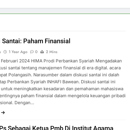
i Santai: Paham Finansial
s
1 Year Ago
0
2 Mins
4 Februari 2024 HIMA Prodi Perbankan Syariah Mengadakan
kusi santai tentang manajemen finansial di era digital. acara
mpat Polangasih. Narasumber dalam diskusi santai ini dalah
ap Perbankan Syariah INHAFI Bawean. Diskusi santai ini
n untuk meningkatkan kesadaran dan pemahaman mahasiswa
entingnya paham finansial dalam mengelola keuangan pribadi
esional. Dengan…
Ps Sebagai Ketua Pmb Di Institut Agama