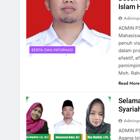
Islam 
Adminp
ADMIN PS
Mahasisw
penuh vis
BERITA DAN INFORMASI
dalam pr
efektif, 
pemimpin 
Moh. Rah
Read More
Selama
Syaria
Adminp
ADMIN PS
Agama Is