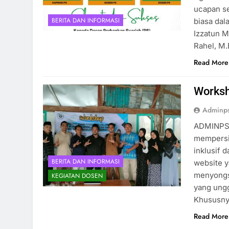
ucapan se
BERITA DAN INFORMASI
biasa dal
Izzatun M
Rahel, M.
Read More
Worksh
Adminp
ADMINPS 
mempersia
inklusif 
BERITA DAN INFORMASI
website y
menyongs
KEGIATAN DOSEN
yang ung
Khususny
Read More