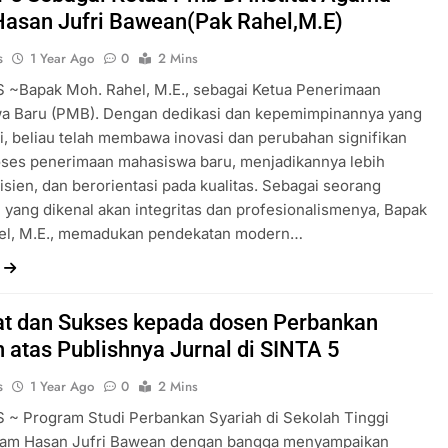
Hasan Jufri Bawean(Pak Rahel,M.E)
s
1 Year Ago
0
2 Mins
 ~Bapak Moh. Rahel, M.E., sebagai Ketua Penerimaan
a Baru (PMB). Dengan dedikasi dan kepemimpinannya yang
i, beliau telah membawa inovasi dan perubahan signifikan
oses penerimaan mahasiswa baru, menjadikannya lebih
efisien, dan berorientasi pada kualitas. Sebagai seorang
yang dikenal akan integritas dan profesionalismenya, Bapak
el, M.E., memadukan pendekatan modern…
t dan Sukses kepada dosen Perbankan
h atas Publishnya Jurnal di SINTA 5
s
1 Year Ago
0
2 Mins
 ~ Program Studi Perbankan Syariah di Sekolah Tinggi
lam Hasan Jufri Bawean dengan bangga menyampaikan