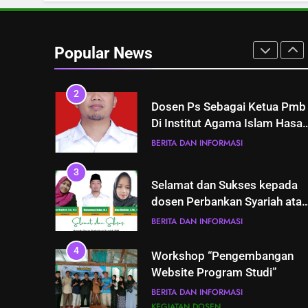
BERITA DAN INFORMASI
KEGIATAN HIMA
2
Popular News
Dosen Ps Sebagai Ketua Pmb
Di Institut Agama Islam Hasa
Jufri Bawean(Pak Rahel,M.E)
BERITA DAN INFORMASI
3
Selamat dan Sukses kepada
dosen Perbankan Syariah atas
Publishnya Jurnal di SINTA 5
BERITA DAN INFORMASI
4
Workshop “Pengembangan
Website Program Studi”
BERITA DAN INFORMASI
KEGIATAN DOSEN
5
Selamat dan Sukses Atas
Perubahan Bentuk STAIHA