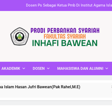
Selamat dan Sukses kepada dosen Perbankan Syar
Workshop “P
Dosen Ps Sebagai Ketua Pmb Di Institut Agama Isl
Selamat dan Sukses kepada dosen Perbankan Syar
Workshop “P
AKADEMIK
DOSEN
MAHASISWA DAN ALUMNI
an Jufri Bawean(Pak Rahel,M.E)
Selamat dan 
1 Year Ago