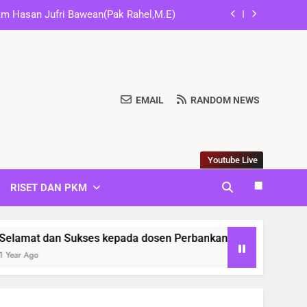
iah atas Publishnya Jurnal di SINTA 5
engembangan Website Program Studi”
Diskusi Santai: Paham Finansial
EMAIL
RANDOM NEWS
am Hasan Jufri Bawean(Pak Rahel,M.E)
iah atas Publishnya Jurnal di SINTA 5
Youtube Live
engembangan Website Program Studi”
RISET DAN PKM
Sukses kepada dosen Perbankan Syariah atas Publishnya Jurn