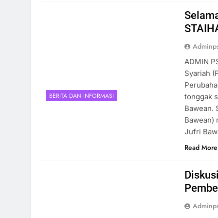
Selama
STAIH
Adminp
ADMIN PS
Syariah 
Perubaha
BERITA DAN INFORMASI
tonggak s
Bawean. 
Bawean) r
Jufri Ba
Read More
Diskus
Pember
Adminp