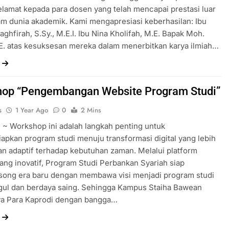
lamat kepada para dosen yang telah mencapai prestasi luar
am dunia akademik. Kami mengapresiasi keberhasilan: Ibu
aghfirah, S.Sy., M.E.I. Ibu Nina Kholifah, M.E. Bapak Moh.
E. atas kesuksesan mereka dalam menerbitkan karya ilmiah…
op “Pengembangan Website Program Studi”
s
1 Year Ago
0
2 Mins
~ Workshop ini adalah langkah penting untuk
pkan program studi menuju transformasi digital yang lebih
dan adaptif terhadap kebutuhan zaman. Melalui platform
ang inovatif, Program Studi Perbankan Syariah siap
ong era baru dengan membawa visi menjadi program studi
gul dan berdaya saing. Sehingga Kampus Staiha Bawean
a Para Kaprodi dengan bangga…