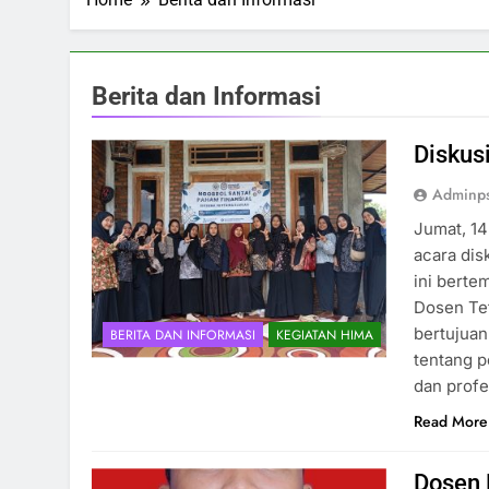
Berita dan Informasi
Diskus
Adminp
Jumat, 1
acara dis
ini berte
Dosen Tet
bertujua
BERITA DAN INFORMASI
KEGIATAN HIMA
tentang p
dan prof
Read More
Dosen 