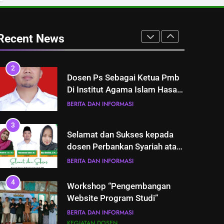
Finansial
BERITA DAN INFORMASI
KEGIATAN HIMA
Recent News
2
Dosen Ps Sebagai Ketua Pmb
Di Institut Agama Islam Hasan
Jufri Bawean(Pak Rahel,M.E)
BERITA DAN INFORMASI
3
Selamat dan Sukses kepada
dosen Perbankan Syariah atas
Publishnya Jurnal di SINTA 5
BERITA DAN INFORMASI
4
Workshop “Pengembangan
Website Program Studi”
BERITA DAN INFORMASI
KEGIATAN DOSEN
5