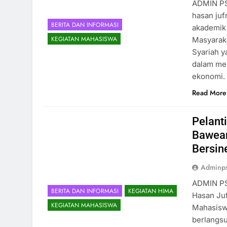
ADMIN PS 
hasan juf
BERITA DAN INFORMASI
akademik
KEGIATAN MAHASISWA
Masyaraka
Syariah y
dalam me
ekonomi.
Read More
Pelant
Bawean
Bersine
Adminp
ADMIN PS 
BERITA DAN INFORMASI
KEGIATAN HIMA
Hasan Juf
5
Selamat dan Sukses Atas
KEGIATAN MAHASISWA
Mahasiswa
Perubahan Bentuk STAIHA
berlangsu