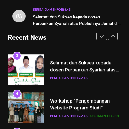
Rahel,M.E)
Jufri Bawean(Pak Rahel,M.E)
BERITA DAN INFORMASI
BERITA DAN INFORMASI
03
Selamat dan Sukses kepada dosen
2
3
Perbankan Syariah atas Publishnya Jurnal di
Dosen Ps Sebagai Ketua Pmb Di
Selamat dan Sukses kepada
SINTA 5
Institut Agama Islam Hasan
dosen Perbankan Syariah atas
Recent News
Jufri Bawean(Pak Rahel,M.E)
BERITA DAN INFORMASI
Publishnya Jurnal di SINTA 5
BERITA DAN INFORMASI
3
4
Selamat dan Sukses kepada
Workshop “Pengembangan
dosen Perbankan Syariah atas
Website Program Studi”
Publishnya Jurnal di SINTA 5
BERITA DAN INFORMASI
BERITA DAN INFORMASI
KEGIATAN DOSEN
4
5
Workshop “Pengembangan
Selamat dan Sukses Atas
Website Program Studi”
Perubahan Bentuk STAIHA
BERITA DAN INFORMASI
KEGIATAN DOSEN
Bawean Menjadi INHAFI
BERITA DAN INFORMASI
Bawean