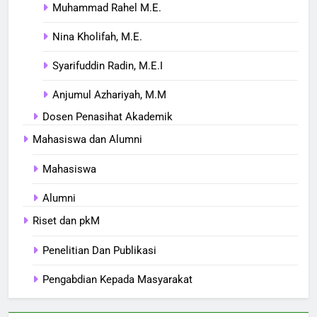
Muhammad Rahel M.E.
5
Selamat dan Sukses Atas
Nina Kholifah, M.E.
Perubahan Bentuk STAIHA
Bawean Menjadi INHAFI
Syarifuddin Radin, M.E.I
BERITA DAN INFORMASI
Bawean
Anjumul Azhariyah, M.M
6
Dosen Penasihat Akademik
Kegiatan Bersih-Bersih Masjid
Mahasiswa dan Alumni
Assaqolain, Tajung Timur
Sangkapura
KEGIATAN MAHASISWA
Mahasiswa
Alumni
7
Diskusi Santai “Peran Bank
Riset dan pkM
Syariah dalam Pemberdayaan
Masyarakat Marginal”
BERITA DAN INFORMASI
Penelitian Dan Publikasi
KEGIATAN MAHASISWA
Pengabdian Kepada Masyarakat
8
Pelantikan HIMA Perbankan