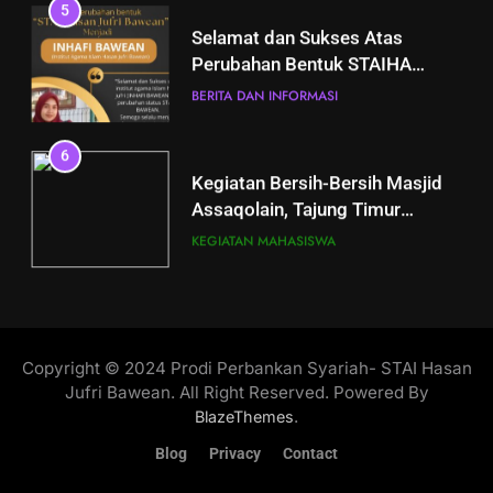
5
6
Selamat dan Sukses Atas
Kegiatan Bersih-Bersih Masjid
Perubahan Bentuk STAIHA
Assaqolain, Tajung Timur
Bawean Menjadi INHAFI
BERITA DAN INFORMASI
Sangkapura
KEGIATAN MAHASISWA
Bawean
6
7
Kegiatan Bersih-Bersih Masjid
Diskusi Santai “Peran Bank
Assaqolain, Tajung Timur
Syariah dalam Pemberdayaan
Sangkapura
Masyarakat Marginal”
KEGIATAN MAHASISWA
BERITA DAN INFORMASI
KEGIATAN MAHASISWA
7
8
Diskusi Santai “Peran Bank
Syariah dalam Pemberdayaan
Pelantikan HIMA Perbankan
Copyright © 2024 Prodi Perbankan Syariah- STAI Hasan
Masyarakat Marginal”
Syariah INHAFI Bawean periode
BERITA DAN INFORMASI
Jufri Bawean. All Right Reserved. Powered By
2024-2025 dengan Tema”
KEGIATAN MAHASISWA
BERITA DAN INFORMASI
KEGIATAN HIMA
.
BlazeThemes
Bersinergi, berkarya dan
8
berkontribusi tanpa henti”
Blog
Privacy
Contact
Pelantikan HIMA Perbankan