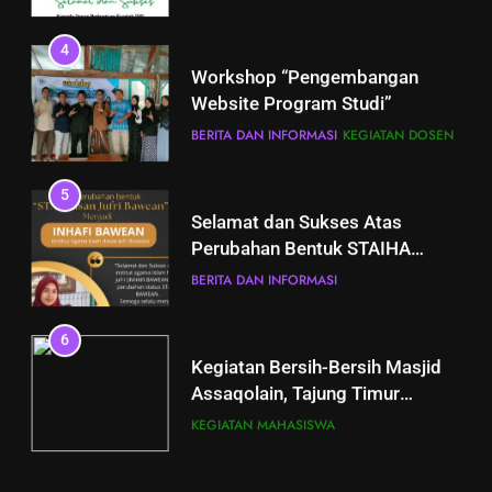
4
Workshop “Pengembangan
Website Program Studi”
BERITA DAN INFORMASI
KEGIATAN DOSEN
5
Selamat dan Sukses Atas
Perubahan Bentuk STAIHA
Bawean Menjadi INHAFI
BERITA DAN INFORMASI
Bawean
5
6
Selamat dan Sukses Atas
Kegiatan Bersih-Bersih Masjid
Perubahan Bentuk STAIHA
Assaqolain, Tajung Timur
Bawean Menjadi INHAFI
BERITA DAN INFORMASI
Sangkapura
KEGIATAN MAHASISWA
Bawean
6
7